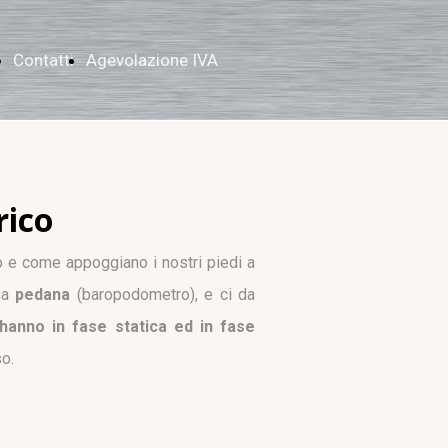
i
Contatti
Agevolazione IVA
rico
o e come appoggiano i nostri piedi a
una
pedana
(baropodometro), e ci da
 hanno in fase statica ed in fase
o.